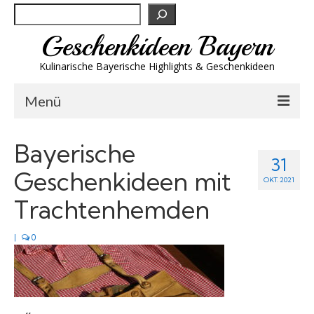
Suchen
Geschenkideen Bayern
Kulinarische Bayerische Highlights & Geschenkideen
Menü
Biergeschenke
Bayerische
31
Brotzeit & Genuss
Geschenkideen mit
OKT. 2021
Spirituosen
Trachtenhemden
Trachtenmode
|
0
Wandern
Wellness