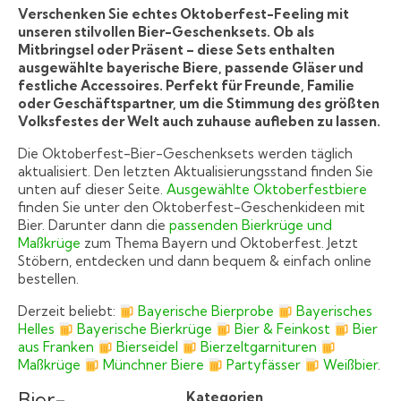
Verschenken Sie echtes Oktoberfest-Feeling mit
unseren stilvollen Bier-Geschenksets. Ob als
Mitbringsel oder Präsent – diese Sets enthalten
ausgewählte bayerische Biere, passende Gläser und
festliche Accessoires. Perfekt für Freunde, Familie
oder Geschäftspartner, um die Stimmung des größten
Volksfestes der Welt auch zuhause aufleben zu lassen.
Die Oktoberfest-Bier-Geschenksets werden täglich
aktualisiert. Den letzten Aktualisierungsstand finden Sie
unten auf dieser Seite.
Ausgewählte Oktoberfestbiere
finden Sie unter den Oktoberfest-Geschenkideen mit
Bier. Darunter dann die
passenden Bierkrüge und
Maßkrüge
zum Thema Bayern und Oktoberfest. Jetzt
Stöbern, entdecken und dann bequem & einfach online
bestellen.
Derzeit beliebt:
Bayerische Bierprobe
Bayerisches
Helles
Bayerische Bierkrüge
Bier & Feinkost
Bier
aus Franken
Bierseidel
Bierzeltgarnituren
Maßkrüge
Münchner Biere
Partyfässer
Weißbier
.
Bier-
Kategorien