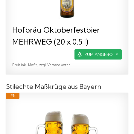
Hofbräu Oktoberfestbier
MEHRWEG (20 x 0.5 l)
ZUM ANGEBOT*
Preis inkl. MwSt., zzgl. Versandkosten
Stilechte Maßkrüge aus Bayern
#1: