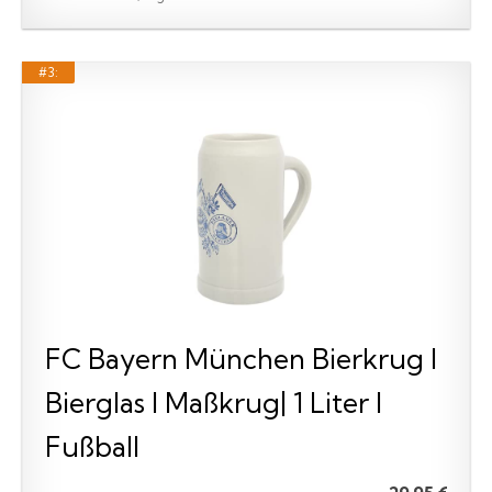
#3:
FC Bayern München Bierkrug I
Bierglas I Maßkrug| 1 Liter I
Fußball