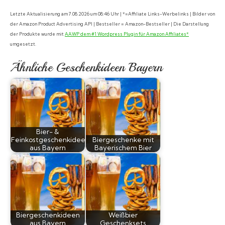
Letzte Aktualisierung am 7.08.2026 um 08:46 Uhr | *=Affiliate Links-Werbelinks | Bilder von
der Amazon Product Advertising API | Bestseller = Amazon-Bestseller | Die Darstellung
der Produkte wurde mit
AAWP dem #1 Wordpress Plugin für Amazon Affiliates*
umgesetzt.
Ähnliche Geschenkideen Bayern
Bier- &
Feinkostgeschenkideen
Biergeschenke mit
aus Bayern
Bayerischem Bier
Biergeschenkideen
Weißbier
aus Bayern
Geschenksets