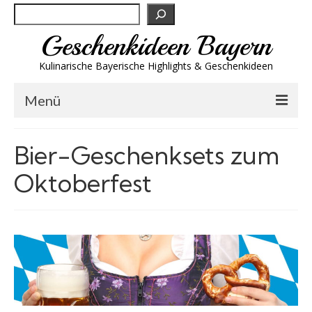
Suchen
Geschenkideen Bayern
Kulinarische Bayerische Highlights & Geschenkideen
Menü
Biergeschenke
Bier-Geschenksets zum
Brotzeit & Genuss
Oktoberfest
Spirituosen
Trachtenmode
Wandern
Wellness