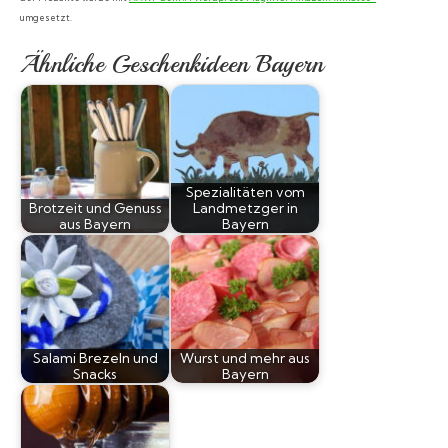
umgesetzt.
Ähnliche Geschenkideen Bayern
Spezialitäten vom
Brotzeit und Genuss
Landmetzger in
aus Bayern
Bayern
Salami Brezeln und
Wurst und mehr aus
Snacks
Bayern