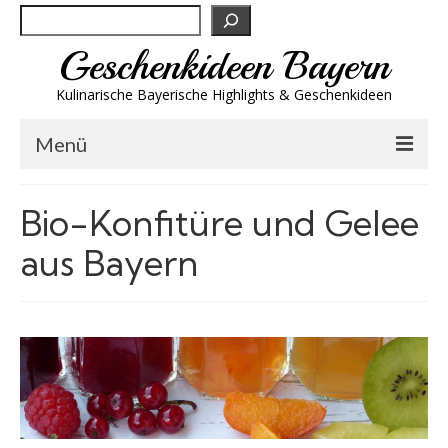
Suchen
Geschenkideen Bayern
Kulinarische Bayerische Highlights & Geschenkideen
Menü
Biergeschenke
Bio-Konfitüre und Gelee
Brotzeit & Genuss
aus Bayern
Spirituosen
Trachtenmode
Wandern
Wellness