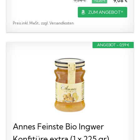
9,08 €
9,34 €
−0,26 €
ZUM ANGEBOT*
Preis inkl. MwSt., zzgl. Versandkosten
ANGEBOT - 0,59 €
Annes Feinste Bio Ingwer
Konfitüre extra (1 x 225 gr)