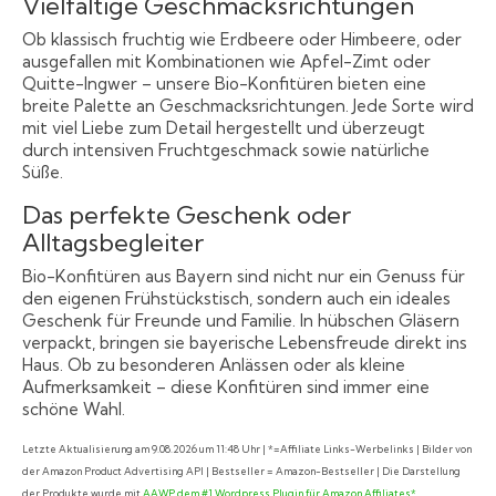
Vielfältige Geschmacksrichtungen
Ob klassisch fruchtig wie Erdbeere oder Himbeere, oder
ausgefallen mit Kombinationen wie Apfel-Zimt oder
Quitte-Ingwer – unsere Bio-Konfitüren bieten eine
breite Palette an Geschmacksrichtungen. Jede Sorte wird
mit viel Liebe zum Detail hergestellt und überzeugt
durch intensiven Fruchtgeschmack sowie natürliche
Süße.
Das perfekte Geschenk oder
Alltagsbegleiter
Bio-Konfitüren aus Bayern sind nicht nur ein Genuss für
den eigenen Frühstückstisch, sondern auch ein ideales
Geschenk für Freunde und Familie. In hübschen Gläsern
verpackt, bringen sie bayerische Lebensfreude direkt ins
Haus. Ob zu besonderen Anlässen oder als kleine
Aufmerksamkeit – diese Konfitüren sind immer eine
schöne Wahl.
Letzte Aktualisierung am 9.08.2026 um 11:48 Uhr | *=Affiliate Links-Werbelinks | Bilder von
der Amazon Product Advertising API | Bestseller = Amazon-Bestseller | Die Darstellung
der Produkte wurde mit
AAWP dem #1 Wordpress Plugin für Amazon Affiliates*