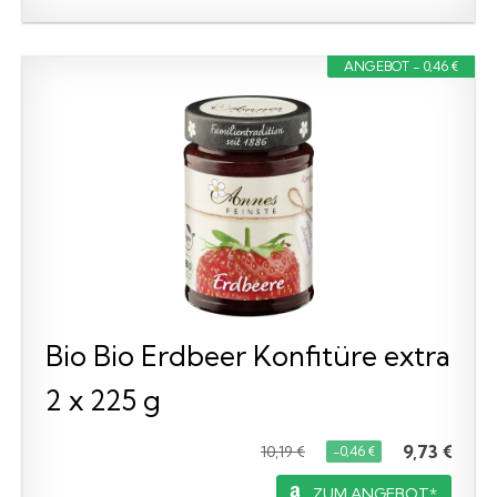
ANGEBOT - 0,46 €
Bio Bio Erdbeer Konfitüre extra
2 x 225 g
9,73 €
10,19 €
−0,46 €
ZUM ANGEBOT*