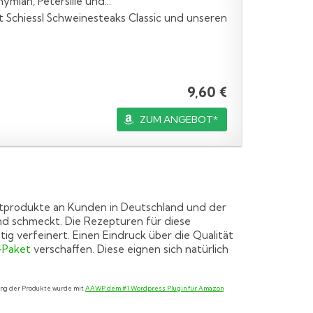
hymian, Petersilie und...
it Schiessl Schweinesteaks Classic und unseren
9,60 €
ZUM ANGEBOT*
stprodukte an Kunden in Deutschland und der
und schmeckt. Die Rezepturen für diese
g verfeinert. Einen Eindruck über die Qualität
-Paket
verschaffen. Diese eignen sich natürlich
lung der Produkte wurde mit
AAWP dem #1 Wordpress Plugin für Amazon