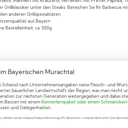
hiessl. Mariniert mit Kräuteröl, verfeinert mit Pfeffer, Paprika, T
r Grillklassiker unter den Steaks. Bereichen Sie Ihr Barbecue m
elen anderen Grillspezialitäten.
itzenqualität aus Bayern
ne Bestelleinheit: ca. 500g
 im Bayerischen Murachtal
ei Schiessl nach Unternehmensangaben seine Fleisch- und Wur
lierter bäuerlicher Landwirtschaft der Region, was man riecht 
eration zur nächsten Generation weitergegeben und dabei steti
 am Besten mit einem
Kennerlernpaket oder einem Schmanckerl
ässen und Gelegenheiten.
nks | Bilder von der Amazon Product Advertising API | Bestseller = Amazon-Bestseller | Die Darstel