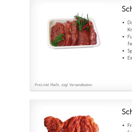
Sc
Di
K
Fü
fe
Sp
Ei
Preis inkl. MwSt., zzgl. Versandkosten
Sc
Fr