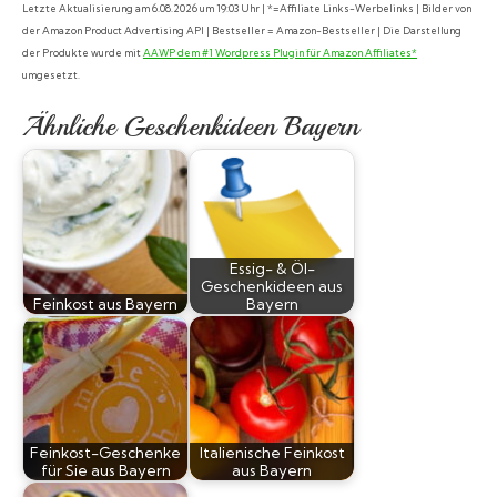
Letzte Aktualisierung am 6.08.2026 um 19:03 Uhr | *=Affiliate Links-Werbelinks | Bilder von
der Amazon Product Advertising API | Bestseller = Amazon-Bestseller | Die Darstellung
der Produkte wurde mit
AAWP dem #1 Wordpress Plugin für Amazon Affiliates*
umgesetzt.
Ähnliche Geschenkideen Bayern
Essig- & Öl-
Geschenkideen aus
Feinkost aus Bayern
Bayern
Feinkost-Geschenke
Italienische Feinkost
für Sie aus Bayern
aus Bayern