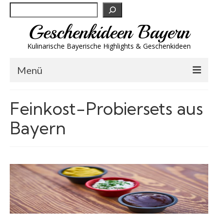
Suchen
Geschenkideen Bayern
Kulinarische Bayerische Highlights & Geschenkideen
Menü
Biergeschenke
Feinkost-Probiersets aus
Brotzeit & Genuss
Bayern
Spirituosen
Trachtenmode
Wandern
Wellness