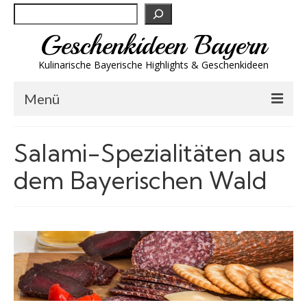
Suchen
Geschenkideen Bayern
Kulinarische Bayerische Highlights & Geschenkideen
Menü
Biergeschenke
Salami-Spezialitäten aus
Brotzeit & Genuss
dem Bayerischen Wald
Spirituosen
Trachtenmode
Wandern
Wellness