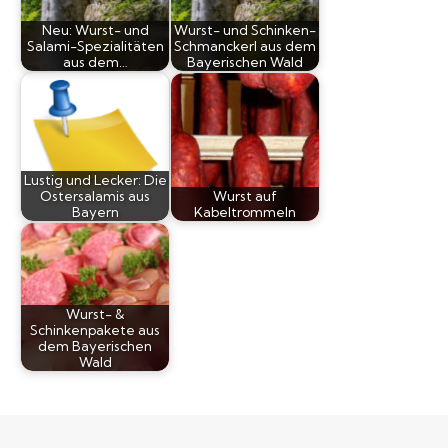
Neu: Wurst- und
Wurst- und Schinken-
Salami-Spezialitäten
Schmanckerl aus dem
aus dem…
Bayerischen Wald
Lustig und Lecker: Die
Ostersalamis aus
Wurst auf
Bayern
Kabeltrommeln
Wurst- &
Schinkenpakete aus
dem Bayerischen
Wald