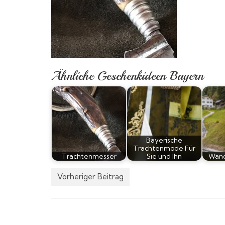
Ähnliche Geschenkideen Bayern
Bayerische
Trachtenmode Für
Trachtenmesser
Sie und Ihn
Wand
Vorheriger Beitrag