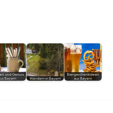
eit und Genuss
Biergeschenkideen
aus Bayern
Wandern in Bayern
aus Bayern