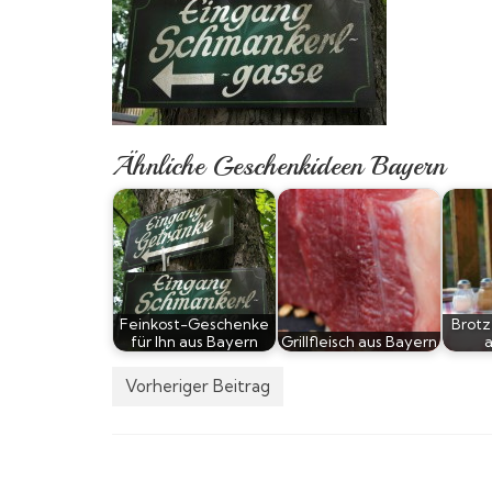
Ähnliche Geschenkideen Bayern
Feinkost-Geschenke
Brotz
für Ihn aus Bayern
Grillfleisch aus Bayern
Vorheriger Beitrag