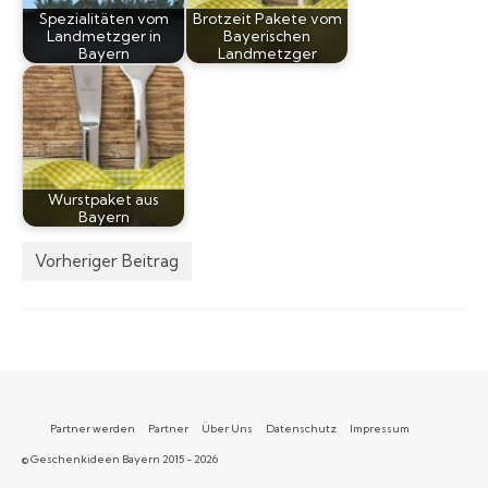
Spezialitäten vom
Brotzeit Pakete vom
Landmetzger in
Bayerischen
Bayern
Landmetzger
Wurstpaket aus
Bayern
Vorheriger Beitrag
Partner werden
Partner
Über Uns
Datenschutz
Impressum
© Geschenkideen Bayern 2015 - 2026