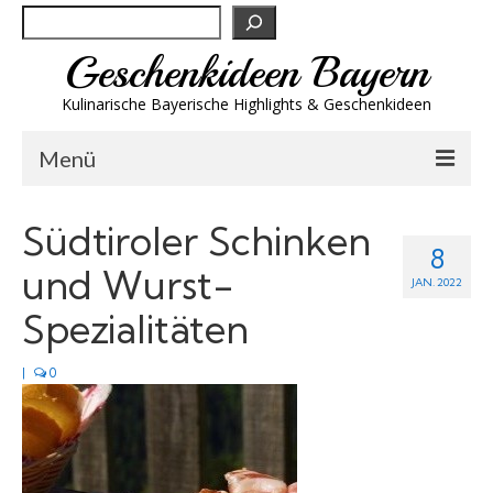
Suchen
Geschenkideen Bayern
Kulinarische Bayerische Highlights & Geschenkideen
Menü
Biergeschenke
Südtiroler Schinken
8
Brotzeit & Genuss
und Wurst-
JAN. 2022
Spirituosen
Spezialitäten
Trachtenmode
|
0
Wandern
Wellness