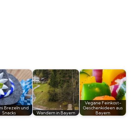
Vegane Feinkost-
mi Brezeln und
Geschenkideen aus
Snacks
Wandern in Bayern
Bayern