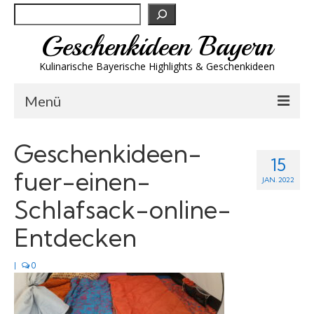
Suchen
Geschenkideen Bayern
Kulinarische Bayerische Highlights & Geschenkideen
Menü
Biergeschenke
Geschenkideen-
15
Brotzeit & Genuss
fuer-einen-
JAN. 2022
Spirituosen
Schlafsack-online-
Trachtenmode
Entdecken
Wandern
|
0
Wellness