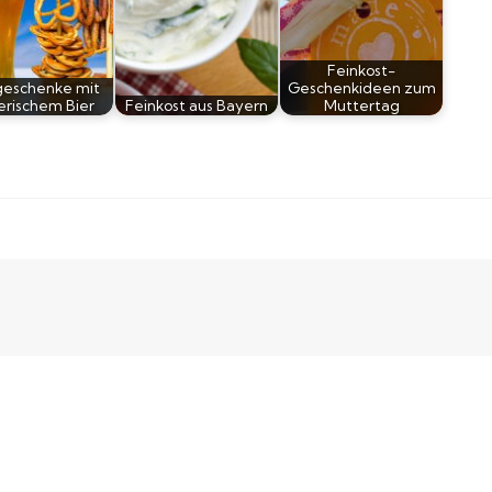
Feinkost-
geschenke mit
Geschenkideen zum
erischem Bier
Feinkost aus Bayern
Muttertag