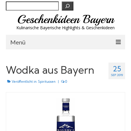
Suchen
Geschenkideen Bayern
Kulinarische Bayerische Highlights & Geschenkideen
Menü
Biergeschenke
Wodka aus Bayern
25
Brotzeit & Genuss
SEP. 2019
Spirituosen
Veröffentlicht in:
Spirituosen
|
0
Trachtenmode
Wandern
Wellness