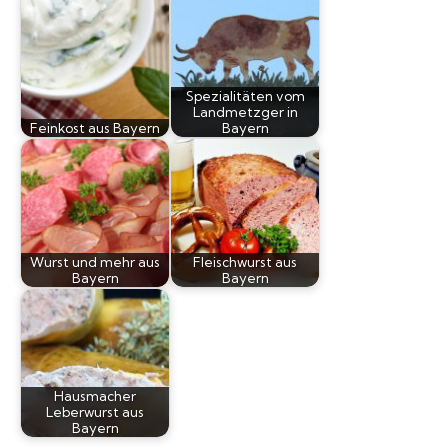
Spezialitäten vom
Landmetzger in
Feinkost aus Bayern
Bayern
Wurst und mehr aus
Fleischwurst aus
Bayern
Bayern
Hausmacher
Leberwurst aus
Bayern