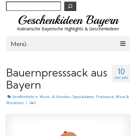
Suchen
Geschenkideen Bayern
Kulinarische Bayerische Highlights & Geschenkideen
Menü
Biergeschenke
Bauernpresssack aus
10
Brotzeit & Genuss
OKT. 2019
Bayern
Spirituosen
Veröffentlicht in:
Trachtenmode
Wurst- & Schinken-Spezialitäten
,
Frischwurst
,
Wurst &
Würstchen
|
0
Wandern
Wellness