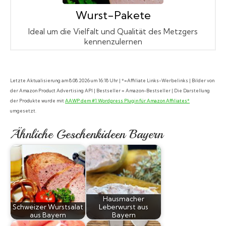
Wurst-Pakete
Ideal um die Vielfalt und Qualität des Metzgers
kennenzulernen
Letzte Aktualisierung am 8.08.2026 um 16:18 Uhr | *=Affiliate Links-Werbelinks | Bilder von
der Amazon Product Advertising API | Bestseller = Amazon-Bestseller | Die Darstellung
der Produkte wurde mit
AAWP dem #1 Wordpress Plugin für Amazon Affiliates*
umgesetzt.
Ähnliche Geschenkideen Bayern
Hausmacher
Schweizer Wurstsalat
Leberwurst aus
aus Bayern
Bayern