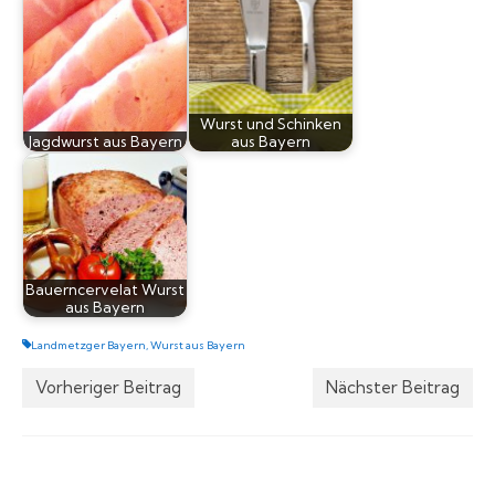
Wurst und Schinken
Jagdwurst aus Bayern
aus Bayern
Bauerncervelat Wurst
aus Bayern
Landmetzger Bayern
,
Wurst aus Bayern
Vorheriger Beitrag
Nächster Beitrag