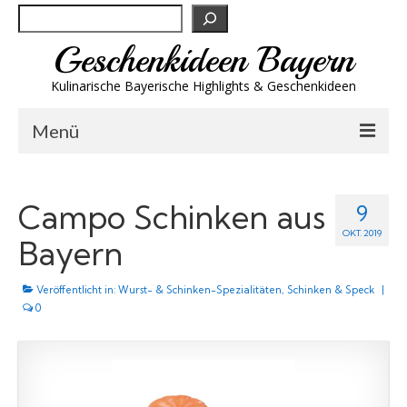
Suchen
Geschenkideen Bayern
Kulinarische Bayerische Highlights & Geschenkideen
Menü
Biergeschenke
Campo Schinken aus
9
Brotzeit & Genuss
OKT. 2019
Bayern
Spirituosen
Veröffentlicht in:
Trachtenmode
Wurst- & Schinken-Spezialitäten
,
Schinken & Speck
|
0
Wandern
Wellness