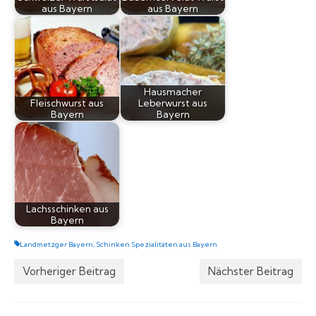
aus Bayern
aus Bayern
Hausmacher
Fleischwurst aus
Leberwurst aus
Bayern
Bayern
Lachsschinken aus
Bayern
Landmetzger Bayern
,
Schinken Spezialitäten aus Bayern
Vorheriger Beitrag
Nächster Beitrag