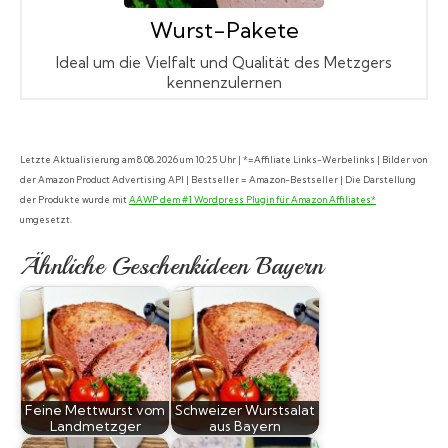
Wurst-Pakete
Ideal um die Vielfalt und Qualität des Metzgers
kennenzulernen
Letzte Aktualisierung am 8.08.2026 um 10:25 Uhr | *=Affiliate Links-Werbelinks | Bilder von
der Amazon Product Advertising API | Bestseller = Amazon-Bestseller | Die Darstellung
der Produkte wurde mit
AAWP dem #1 Wordpress Plugin für Amazon Affiliates*
umgesetzt.
Ähnliche Geschenkideen Bayern
Feine Mettwurst vom
Schweizer Wurstsalat
Landmetzger
aus Bayern