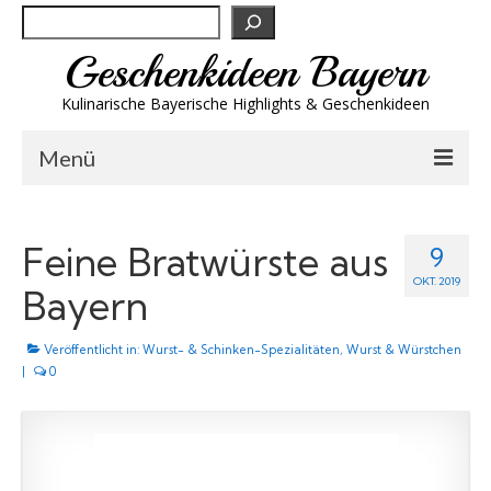
Suchen
Geschenkideen Bayern
Kulinarische Bayerische Highlights & Geschenkideen
Menü
Biergeschenke
Feine Bratwürste aus
9
Brotzeit & Genuss
OKT. 2019
Bayern
Spirituosen
Veröffentlicht in:
Trachtenmode
Wurst- & Schinken-Spezialitäten
,
Wurst & Würstchen
|
0
Wandern
Wellness