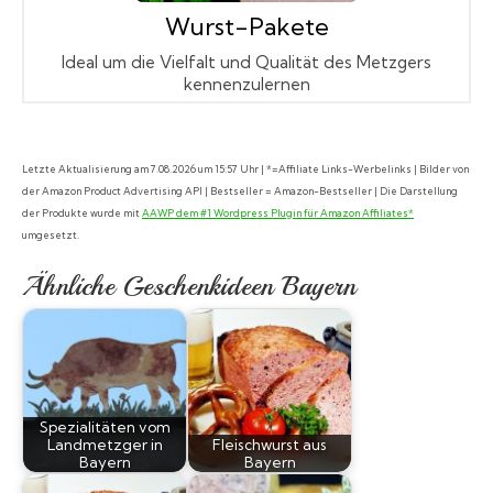
Wurst-Pakete
Ideal um die Vielfalt und Qualität des Metzgers
kennenzulernen
Letzte Aktualisierung am 7.08.2026 um 15:57 Uhr | *=Affiliate Links-Werbelinks | Bilder von
der Amazon Product Advertising API | Bestseller = Amazon-Bestseller | Die Darstellung
der Produkte wurde mit
AAWP dem #1 Wordpress Plugin für Amazon Affiliates*
umgesetzt.
Ähnliche Geschenkideen Bayern
Spezialitäten vom
Landmetzger in
Fleischwurst aus
Bayern
Bayern