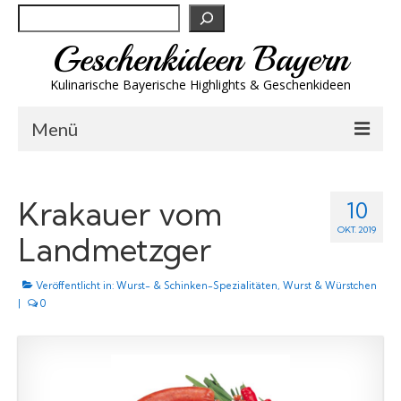
Suchen
Geschenkideen Bayern
Kulinarische Bayerische Highlights & Geschenkideen
Menü
Biergeschenke
Krakauer vom
10
Brotzeit & Genuss
OKT. 2019
Landmetzger
Spirituosen
Veröffentlicht in:
Trachtenmode
Wurst- & Schinken-Spezialitäten
,
Wurst & Würstchen
|
0
Wandern
Wellness