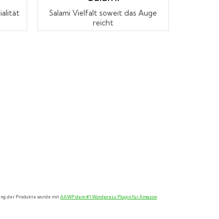
alität
Salami Vielfalt soweit das Auge
reicht
lung der Produkte wurde mit
AAWP dem #1 Wordpress Plugin für Amazon