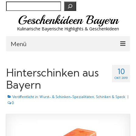
Suchen
Geschenkideen Bayern
Kulinarische Bayerische Highlights & Geschenkideen
Menü
Biergeschenke
Hinterschinken aus
10
Brotzeit & Genuss
OKT. 2019
Bayern
Spirituosen
Veröffentlicht in:
Trachtenmode
Wurst- & Schinken-Spezialitäten
,
Schinken & Speck
|
0
Wandern
Wellness