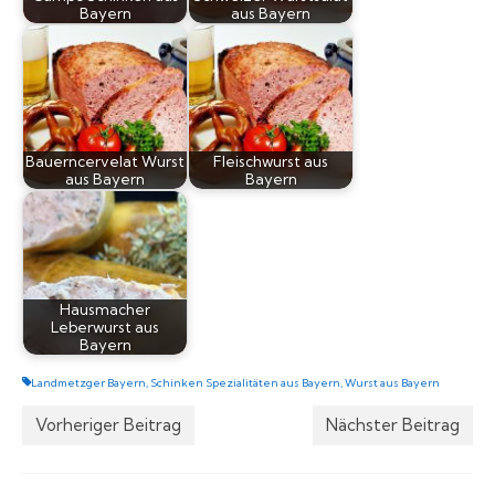
Bayern
aus Bayern
Bauerncervelat Wurst
Fleischwurst aus
aus Bayern
Bayern
Hausmacher
Leberwurst aus
Bayern
Landmetzger Bayern
,
Schinken Spezialitäten aus Bayern
,
Wurst aus Bayern
Vorheriger Beitrag
Nächster Beitrag