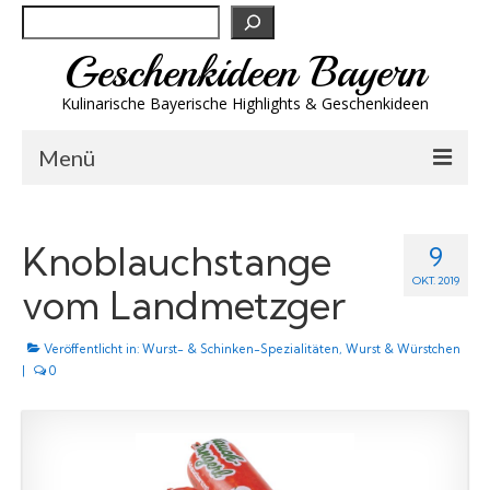
Suchen
Geschenkideen Bayern
Kulinarische Bayerische Highlights & Geschenkideen
Menü
Biergeschenke
Knoblauchstange
9
Brotzeit & Genuss
OKT. 2019
vom Landmetzger
Spirituosen
Veröffentlicht in:
Trachtenmode
Wurst- & Schinken-Spezialitäten
,
Wurst & Würstchen
|
0
Wandern
Wellness