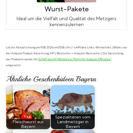
Wurst-Pakete
Ideal um die Vielfalt und Qualität des Metzgers
kennenzulernen
Letzte Aktualisierung am 9.08.2026 um 05:06 Uhr | *=Affiliate Links-Werbelinks | Bilder von
der Amazon Product Advertising API | Bestseller = Amazon-Bestseller | Die Darstellung
der Produkte wurde mit
AAWP dem #1 Wordpress Plugin für Amazon Affiliates*
umgesetzt.
Ähnliche Geschenkideen Bayern
Spezialitäten vom
Fleischwurst aus
Landmetzger in
Bayern
Bayern