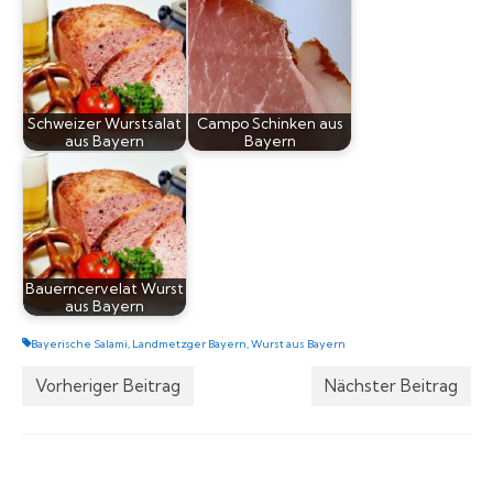
Schweizer Wurstsalat
Campo Schinken aus
aus Bayern
Bayern
Bauerncervelat Wurst
aus Bayern
Bayerische Salami
,
Landmetzger Bayern
,
Wurst aus Bayern
Vorheriger Beitrag
Nächster Beitrag